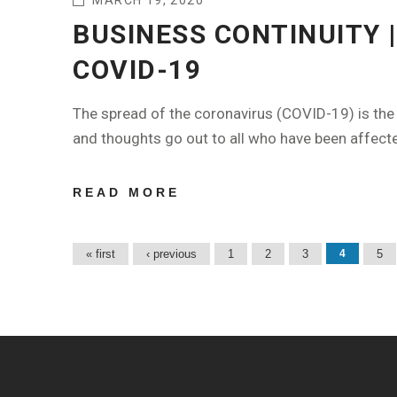
MARCH 19, 2020
BUSINESS CONTINUITY 
COVID-19
The spread of the coronavirus (COVID-19) is the 
and thoughts go out to all who have been affecte
READ MORE
ABOUT
BUSINESS
CONTINUITY
Pages
« first
‹ previous
1
2
3
4
5
| WORKING
REMOTELY
DURING
COVID-19