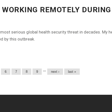
| WORKING REMOTELY DURING
most serious global health security threat in decades. My h
d by this outbreak.
…
6
7
8
9
next ›
last »